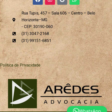
a
n
o
h
c
s
o
a
e
t
g
t
Rua Tupis, 457 – Sala 606 – Centro – Belo
b
a
l
s
Horizonte–MG
o
g
e
a
o
r
p
- CEP: 30190-060
k
a
p
(31) 3047-2168
m
(31) 99151-6851
Política de Privacidade
WhatsApp