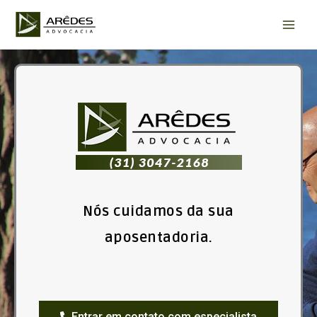
Ir
para
o
conteúdo
Nós cuidamos da sua
aposentadoria.
Entrar em contato com especialista