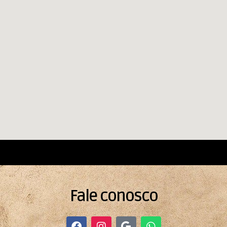
Fale conosco
F
I
G
W