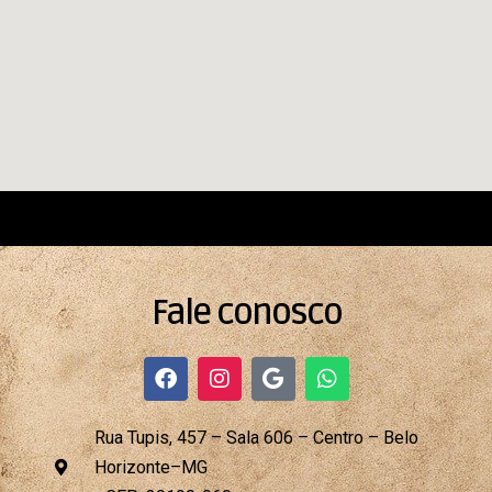
Fale conosco
F
I
G
W
a
n
o
h
c
s
o
a
e
t
g
t
Rua Tupis, 457 – Sala 606 – Centro – Belo
b
a
l
s
Horizonte–MG
o
g
e
a