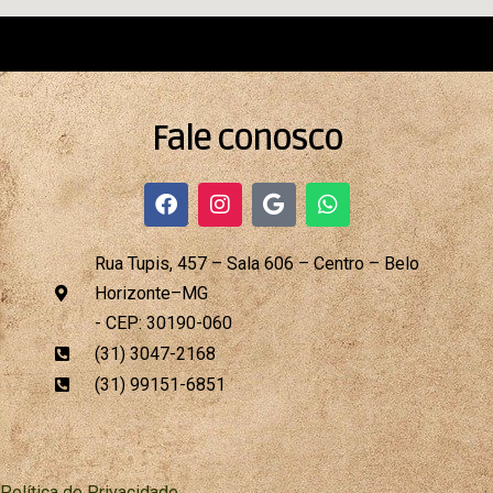
Fale conosco
F
I
G
W
a
n
o
h
c
s
o
a
e
t
g
t
Rua Tupis, 457 – Sala 606 – Centro – Belo
b
a
l
s
Horizonte–MG
o
g
e
a
o
r
p
- CEP: 30190-060
k
a
p
(31) 3047-2168
m
(31) 99151-6851
Política de Privacidade