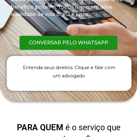
benefício
possível. Todos merecem uma
qualidade de vida digna e justa
.
CONVERSAR PELO WHATSAPP
Entenda
seus direitos
. Clique
e fale com
um advogado
.
PARA QUEM
é o serviço que