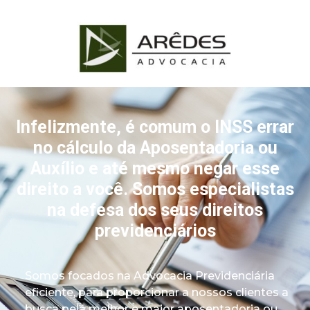
Infelizmente, é comum o INSS errar
no cálculo da Aposentadoria ou
Auxílio e até mesmo negar esse
direito a você. Somos especialistas
na defesa dos seus direitos
previdenciários
Somos
focados n
a Advocacia Previdenciária
eficiente
, para proporcionar a nossos clientes a
busca pela melhor e maior aposentadoria
ou