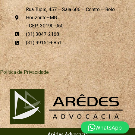
c
s
o
a
e
t
g
t
Rua Tupis, 457 – Sala 606 – Centro – Belo
b
a
l
s
Horizonte–MG
o
g
e
a
o
r
p
- CEP: 30190-060
k
a
p
(31) 3047-2168
m
(31) 99151-6851
Política de Privacidade
WhatsApp
Arêdes Advocacia