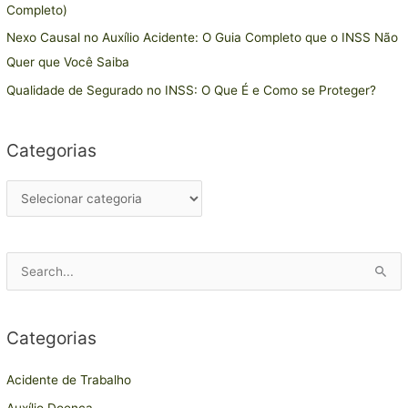
Completo)
e
Nexo Causal no Auxílio Acidente: O Guia Completo que o INSS Não
g
Quer que Você Saiba
o
r
Qualidade de Segurado no INSS: O Que É e Como se Proteger?
i
a
Categorias
s
P
e
s
Categorias
q
u
Acidente de Trabalho
i
Auxílio Doença