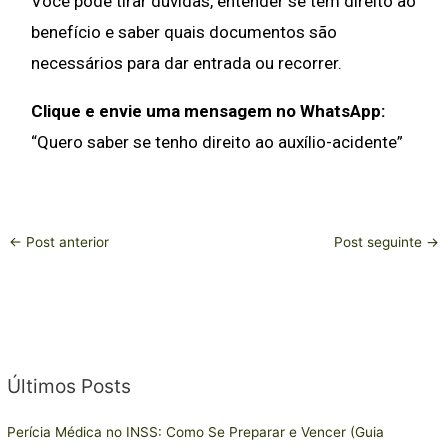
Você pode tirar dúvidas, entender se tem direito ao
benefício e saber quais documentos são
necessários para dar entrada ou recorrer.
Clique e envie uma mensagem no WhatsApp:
“Quero saber se tenho direito ao auxílio-acidente”
←
Post anterior
Post seguinte
→
Últimos Posts
C
a
Perícia Médica no INSS: Como Se Preparar e Vencer (Guia
t