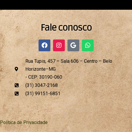
Fale conosco
F
I
G
W
a
n
o
h
c
s
o
a
e
t
g
t
Rua Tupis, 457 – Sala 606 – Centro – Belo
b
a
l
s
Horizonte–MG
o
g
e
a
o
r
p
- CEP: 30190-060
k
a
p
(31) 3047-2168
m
(31) 99151-6851
Política de Privacidade