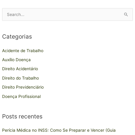
P
e
s
Categorias
q
u
Acidente de Trabalho
i
Auxílio Doença
s
Direito Acidentário
a
Direito do Trabalho
r
Direito Previdenciário
p
Doença Profissional
o
r
:
Posts recentes
Perícia Médica no INSS: Como Se Preparar e Vencer (Guia