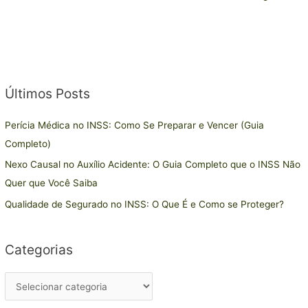
Últimos Posts
C
a
Perícia Médica no INSS: Como Se Preparar e Vencer (Guia
t
Completo)
e
Nexo Causal no Auxílio Acidente: O Guia Completo que o INSS Não
g
Quer que Você Saiba
o
r
Qualidade de Segurado no INSS: O Que É e Como se Proteger?
i
a
Categorias
s