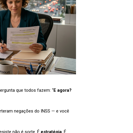
rgunta que todos fazem: “
E agora?
verteram negações do INSS — e você
siste não é sorte. É
estratégia
. É