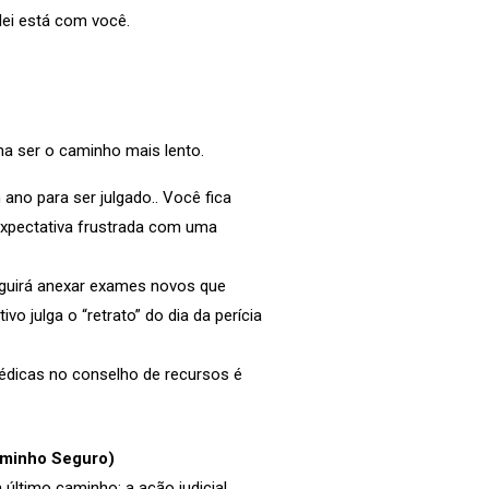
 lei está com você.
a ser o caminho mais lento.
ano para ser julgado.. Você fica
expectativa frustrada com uma
eguirá anexar exames novos que
ivo julga o “retrato” do dia da perícia
médicas no conselho de recursos é
aminho Seguro)
 último caminho: a ação judicial.