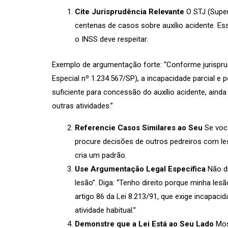
Cite Jurisprudência Relevante
O STJ (Superi
centenas de casos sobre auxílio acidente. E
o INSS deve respeitar.
Exemplo de argumentação forte: “Conforme jurispru
Especial nº 1.234.567/SP), a incapacidade parcial e 
suficiente para concessão do auxílio acidente, ainda
outras atividades.”
Referencie Casos Similares ao Seu
Se você
procure decisões de outros pedreiros com l
cria um padrão.
Use Argumentação Legal Específica
Não di
lesão”. Diga: “Tenho direito porque minha lesã
artigo 86 da Lei 8.213/91, que exige incapaci
atividade habitual.”
Demonstre que a Lei Está ao Seu Lado
Mos