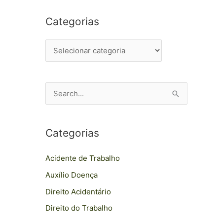
Categorias
P
e
s
Categorias
q
u
Acidente de Trabalho
i
Auxílio Doença
s
Direito Acidentário
a
Direito do Trabalho
r