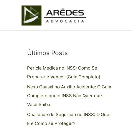
Ir
para
o
conteúdo
Últimos Posts
C
a
Perícia Médica no INSS: Como Se
t
Preparar e Vencer (Guia Completo)
e
Nexo Causal no Auxílio Acidente: O Guia
g
Completo que o INSS Não Quer que
o
Você Saiba
r
i
Qualidade de Segurado no INSS: O Que
a
É e Como se Proteger?
s