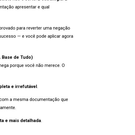
ntação apresentar e qual
mprovado para reverter uma negação
sucesso — e você pode aplicar agora
 Base de Tudo)
o nega porque você não merece. O
leta e irrefutável
.
ão com a mesma documentação que
vamente.
ta e mais detalhada
.