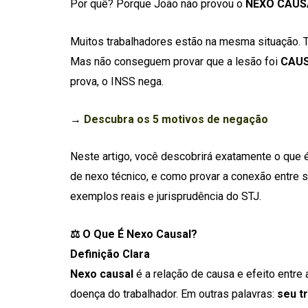
Por quê? Porque João não provou o
NEXO CAUS
Muitos trabalhadores estão na mesma situação. T
Mas não conseguem provar que a lesão foi
CAU
prova, o INSS nega.
→
Descubra os 5 motivos de negação
Neste artigo, você descobrirá exatamente o que é
de nexo técnico, e como provar a conexão entre s
exemplos reais e jurisprudência do STJ.
⚖️ O Que É Nexo Causal?
Definição Clara
Nexo causal
é a relação de causa e efeito entre a
doença do trabalhador. Em outras palavras:
seu t