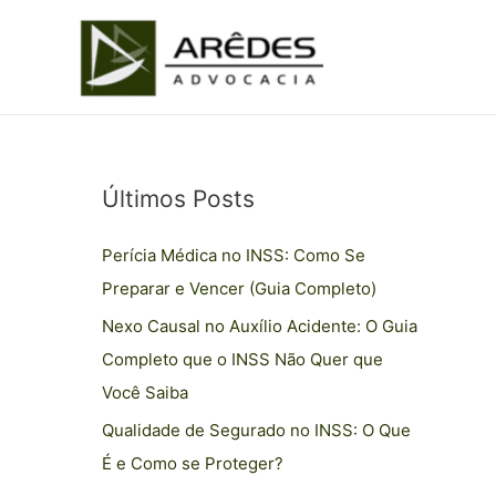
Ir
para
o
conteúdo
Últimos Posts
C
a
Perícia Médica no INSS: Como Se
t
Preparar e Vencer (Guia Completo)
e
Nexo Causal no Auxílio Acidente: O Guia
g
Completo que o INSS Não Quer que
o
Você Saiba
r
i
Qualidade de Segurado no INSS: O Que
a
É e Como se Proteger?
s