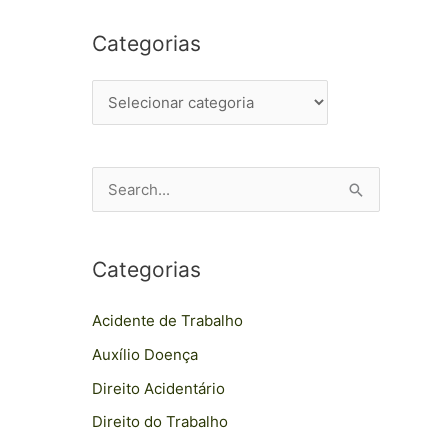
Categorias
P
e
s
Categorias
q
u
Acidente de Trabalho
i
Auxílio Doença
s
Direito Acidentário
a
Direito do Trabalho
r